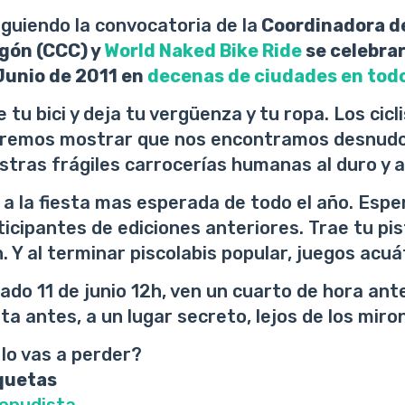
Siguiendo la convocatoria
de la
Coordinadora de
gón (CCC) y
World Naked Bike Ride
se celebrar
Junio de 2011 en
decenas de ciudades en tod
e tu bici y deja tu vergüenza y tu ropa. Los cic
remos mostrar que nos encontramos desnudos
stras frágiles carrocerías humanas al duro y a
 a la fiesta mas esperada de todo el año. Esp
ticipantes de ediciones anteriores. Trae tu pi
. Y al terminar piscolabis popular, juegos acuá
ado 11 de junio 12h, ven un cuarto de hora ant
ita antes, a un lugar secreto, lejos de los miro
 lo vas a perder?
quetas
lonudista