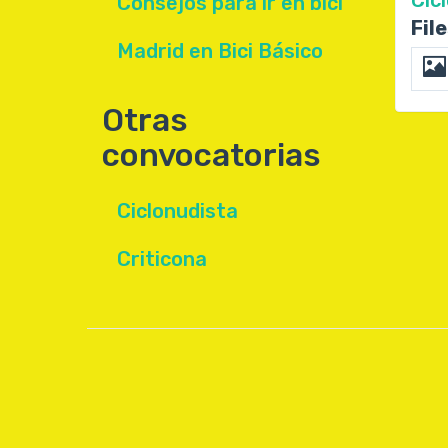
Consejos para ir en bici
Fil
Madrid en Bici Básico
Otras
convocatorias
Ciclonudista
Criticona
User