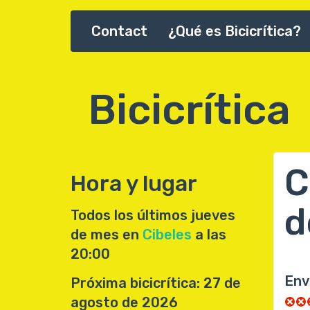
Pasar
Contact
¿Qué es Bicicrítica?
Main
al
contenido
navigation
principal
Bicicrítica
C
Hora y lugar
d
Todos los últimos jueves
de mes en
Cibeles
a las
20:00
Env
Próxima bicicrítica: 27 de
agosto de 2026