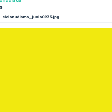
es
ciclonudismo_junio0935.jpg