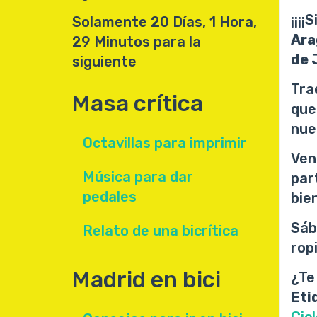
¡¡¡¡
Solamente 20 Días, 1 Hora,
Ara
29 Minutos para la
de 
siguiente
Tra
Masa crítica
que
nue
Octavillas para imprimir
Ven
Música para dar
par
pedales
bien
Sáb
Relato de una bicrítica
rop
Madrid en bici
¿Te
Eti
Cic