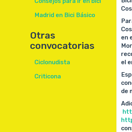
Bic
Consejos para ir en bici
Cosl
Madrid en Bici Básico
Par
Cos
Otras
en 
convocatorias
Mor
rec
Ciclonudista
el 
Esp
Criticona
con
de 
Adi
htt
htt
con