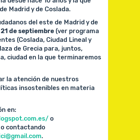
ria desde hace 10 años y la que
s de Madrid y de Coslada.
iudadanos del este de Madrid y de
 21 de septiembre
(ver programa
entes (Coslada, Ciudad Lineal y
laza de Grecia para, juntos,
da, ciudad en la que terminaremos
ar la atención de nuestros
líticas insostenibles en materia
n en:
.blogspot.com.es/
o
. o contactando
ici@gmail.com
.