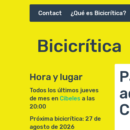
Pasar
Contact
¿Qué es Bicicrítica?
Main
al
contenido
navigation
principal
Bicicrítica
P
Hora y lugar
a
Todos los últimos jueves
de mes en
Cibeles
a las
C
20:00
Próxima bicicrítica: 27 de
agosto de 2026