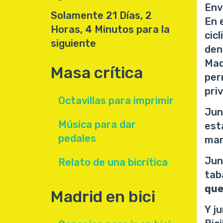
Env
Solamente 21 Días, 2
En 
Horas, 4 Minutos para la
cic
siguiente
den
Mad
Masa crítica
per
pri
Octavillas para imprimir
Jun
Música para dar
est
pedales
mar
Jun
Relato de una bicrítica
tab
que
Madrid en bici
Y j