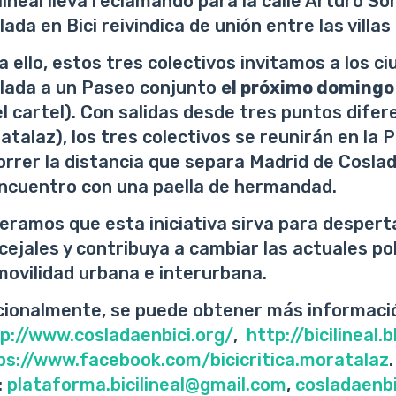
ilineal lleva reclamando para la calle Arturo So
ada en Bici reivindica de unión entre las villa
a ello, estos tres colectivos invitamos a los c
lada a un Paseo conjunto
el próximo domingo
el cartel). Con salidas desde tres puntos difer
atalaz), los tres colectivos se reunirán en la P
orrer la distancia que separa Madrid de Cosla
encuentro con una paella de hermandad.
eramos que esta iniciativa sirva para despert
cejales y contribuya a cambiar las actuales po
movilidad urbana e interurbana.
cionalmente, se puede obtener más informació
p://www.cosladaenbici.org/
,
http://bicilineal
ps://www.facebook.com/bicicritica.moratalaz
:
plataforma.bicilineal@gmail.com
,
cosladaenb