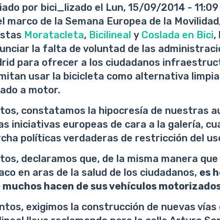
iado por
bici_lizado
el
Lun, 15/09/2014 - 11:09
el marco de la Semana Europea de la Movilidad,
listas
Moratacleta
,
Bicilineal
y
Coslada en Bici
,
unciar la falta de voluntad de las administrac
rid para ofrecer a los ciudadanos infraestruc
mitan usar la bicicleta como alternativa limpia,
vado a motor.
tos, constatamos la hipocresía de nuestras au
as iniciativas europeas de cara a la galería, c
cha políticas verdaderas de restricción del us
tos, declaramos que, de la misma manera que 
aco en aras de la salud de los ciudadanos,
es h
 muchos hacen de sus vehículos motorizado
untos, exigimos la construcción de nuevas vías 