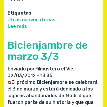
Etiquetas
Otras convocatorias
Lee más
sobre
pedalada
contra
Bicienjambre de
la
impunidad
marzo 3/3
y
el
Enviado por
filibustero
el
Vie,
olvido.
02/03/2012 - 13:35
por
El próximo Bicienjambre se celebrará
jose
el 3 de marzo y estará dedicado a los
couso.
lugares abandonados de Madrid que
fueron parte de su historia y que que