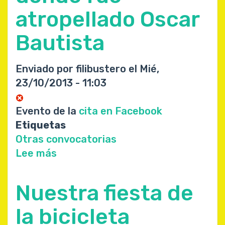
la
atropellado Oscar
nueva
Ley
Bautista
del
Aborto
Enviado por
filibustero
el
Mié,
23/10/2013 - 11:03
Evento de la
cita en Facebook
Etiquetas
Otras convocatorias
Lee más
sobre
Marcha
al
Nuestra fiesta de
punto
donde
la bicicleta
fue