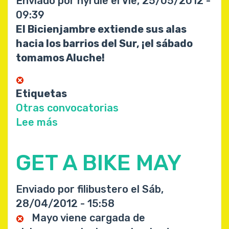
Enviado por
hyrule
el
Vie, 25/05/2012 -
cole
09:39
en
El Bicienjambre extiende sus alas
bici
hacia los barrios del Sur, ¡el sábado
tomamos Aluche!
Etiquetas
Otras convocatorias
Lee más
sobre
Bicienjambre
¡Toma
GET A BIKE MAY
Aluche!
Enviado por
filibustero
el
Sáb,
28/04/2012 - 15:58
Mayo viene cargada de