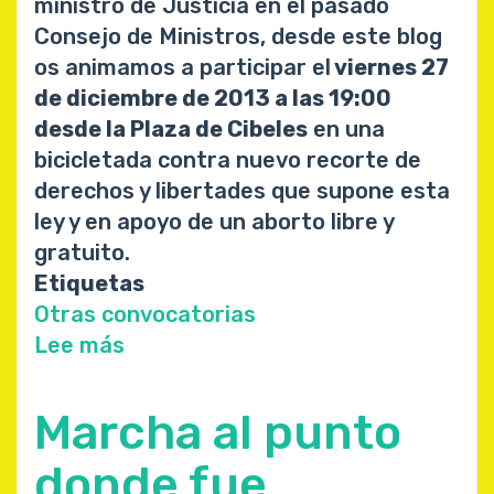
ministro de Justicia en el pasado
Consejo de Ministros, desde este blog
os animamos a participar el
viernes 27
de diciembre de 2013 a las 19:00
desde la Plaza de Cibeles
en una
bicicletada contra nuevo recorte de
derechos y libertades que supone esta
ley y en apoyo de un aborto libre y
gratuito.
Etiquetas
Otras convocatorias
Lee más
sobre
Bicicletada
en
Marcha al punto
contra
de
donde fue