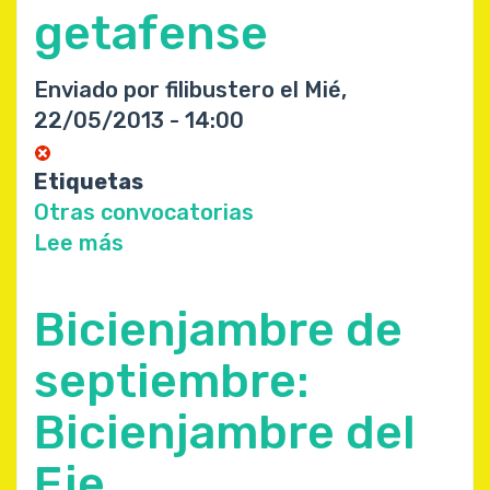
getafense
atropellado
Oscar
Bautista
Enviado por
filibustero
el
Mié,
22/05/2013 - 14:00
Etiquetas
Otras convocatorias
Lee más
sobre
Nuestra
fiesta
Bicienjambre de
de
la
septiembre:
bicicleta
Bicienjambre del
getafense
Eje