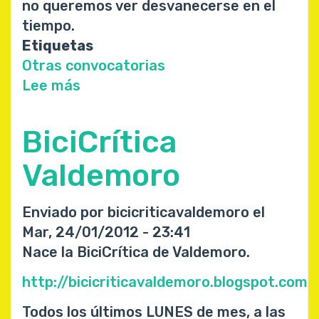
no queremos ver desvanecerse en el
tiempo.
Etiquetas
Otras convocatorias
Lee más
sobre
Bicienjambre
de
BiciCrítica
marzo
3/3
Valdemoro
Enviado por
bicicriticavaldemoro
el
Mar, 24/01/2012 - 23:41
Nace la BiciCrítica de Valdemoro.
http://bicicriticavaldemoro.blogspot.com
Todos los últimos LUNES de mes, a las