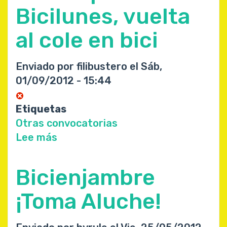
Bicienjambre
Bicilunes, vuelta
del
al cole en bici
Eje
Enviado por
filibustero
el
Sáb,
01/09/2012 - 15:44
Etiquetas
Otras convocatorias
Lee más
sobre
3
de
Bicienjambre
septiembre:
Bicilunes,
¡Toma Aluche!
vuelta
al