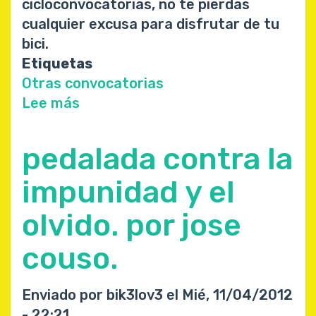
cicloconvocatorias, no te pierdas
cualquier excusa para disfrutar de tu
bici.
Etiquetas
Otras convocatorias
Lee más
sobre
GET
A
pedalada contra la
BIKE
MAY
impunidad y el
olvido. por jose
couso.
Enviado por
bik3lov3
el
Mié, 11/04/2012
- 22:21