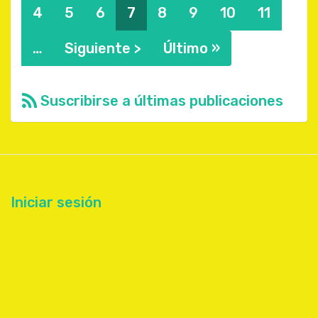
Página
4
Página
5
Página
6
Página
7
Página
8
Página
9
Página
10
Página
11
actual
…
Siguiente
Siguiente >
Última
Último »
página
página
Suscribirse a últimas publicaciones
Iniciar sesión
User
account
menu