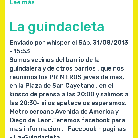
Lee más
sobre
¿Que
opinais
La guindacleta
de
Madrid
Enviado por
whisper
el
Sáb, 31/08/2013
2020?
- 15:53
¿nos
Somos vecinos del barrio de la
merecemos
guindalera y de otros barrios , que nos
las
reunimos los PRIMEROS jeves de mes,
olimpiadas?
en la Plaza de San Cayetano , en el
kiosco de prensa a las 20:00 y salimos a
las 20:30- si os apetece os esperamos.
Metro cercano Avenida de America y
Diego de Leon.Tenemos facebook para
mas informacion . Facebook - paginas
- La-Guindacleta.