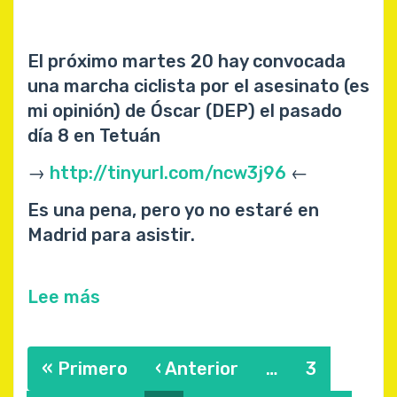
El próximo martes 20 hay convocada
una marcha ciclista por el asesinato (es
mi opinión) de Óscar (DEP) el pasado
día 8 en Tetuán
→
http://tinyurl.com/ncw3j96
←
Es una pena, pero yo no estaré en
Madrid para asistir.
Lee más
sobre
BiciCrítica
Paginación
Agosto
Primera
« Primero
Página
‹ Anterior
…
Página
3
2013
página
anterior