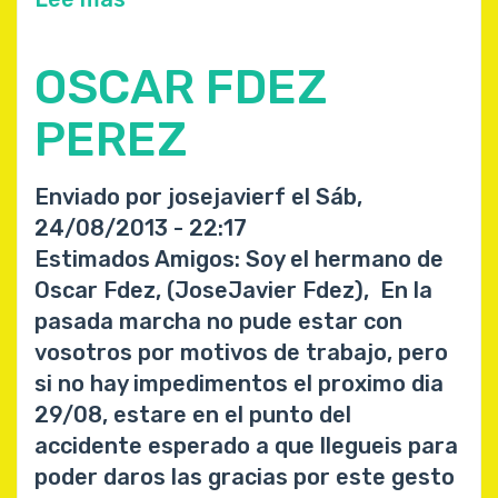
Video
Bicicritica
OSCAR FDEZ
19
de
PEREZ
Agosto
de
Enviado por
josejavierf
el
Sáb,
2013
24/08/2013 - 22:17
Estimados Amigos: Soy el hermano de
Oscar Fdez, (JoseJavier Fdez), En la
pasada marcha no pude estar con
vosotros por motivos de trabajo, pero
si no hay impedimentos el proximo dia
29/08, estare en el punto del
accidente esperado a que llegueis para
poder daros las gracias por este gesto