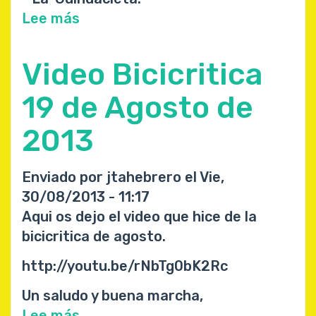
Lee más
sobre
La
guindacleta
Video Bicicritica
19 de Agosto de
2013
Enviado por
jtahebrero
el
Vie,
30/08/2013 - 11:17
Aqui os dejo el video que hice de la
bicicritica de agosto.
http://youtu.be/rNbTg0bK2Rc
Un saludo y buena marcha,
Lee más
sobre