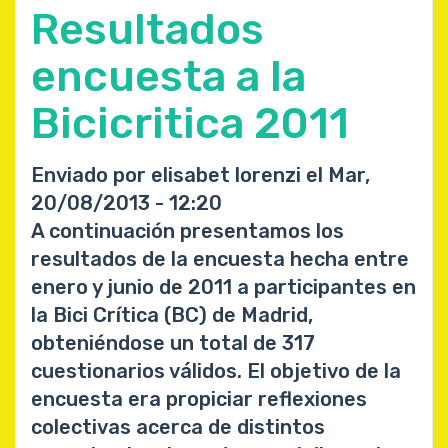
de
Resultados
la
reivindicación
encuesta a la
ciclista
Bicicritica 2011
del
pasado
20
Enviado por
elisabet lorenzi
el
Mar,
de
20/08/2013 - 12:20
Agosto
A continuación presentamos los
en
resultados de la encuesta hecha entre
Madrid
enero y junio de 2011 a participantes en
la Bici Crítica (BC) de Madrid,
obteniéndose un total de 317
cuestionarios válidos. El objetivo de la
encuesta era propiciar reflexiones
colectivas acerca de distintos