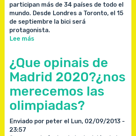
participan más de 34 países de todo el
mundo. Desde Londres a Toronto, el 15
de septiembre la bici será
protagonista.
Lee más
sobre
Marcha
ciclista
¿Que opinais de
"Salvar
el
Madrid 2020?¿nos
Artico"
merecemos las
olimpiadas?
Enviado por
peter
el
Lun, 02/09/2013 -
23:57