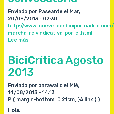
Bicicritica
2011
Enviado por
Paseante
el
Mar,
20/08/2013 - 02:30
http://www.mueveteenbicipormadrid.com
marcha-reivindicativa-por-el.html
Lee más
sobre
Otro
link
BiciCrítica Agosto
de
la
2013
convocatoria
Enviado por
parawallo
el
Mié,
14/08/2013 - 14:13
P { margin-bottom: 0.21cm; }A:link { }
Hola.